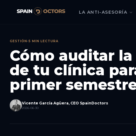
LA ANTI-ASESORÍA
GESTIÓN
•
5 MIN LECTURA
Cómo auditar la
de tu clínica par
primer semestr
Vicente García Agüera, CEO SpainDoctors
2026-06-30