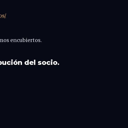
os/
mos encubiertos.
ibución del socio.