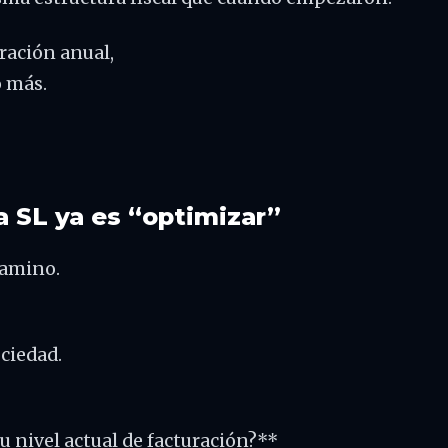
uración anual,
o más.
na SL ya es “optimizar”
camino.
ciedad.
tu nivel actual de facturación?**