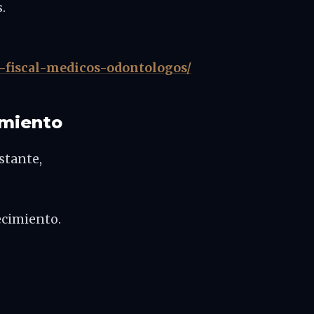
.
n-fiscal-medicos-odontologos/
cimiento
stante,
ecimiento.