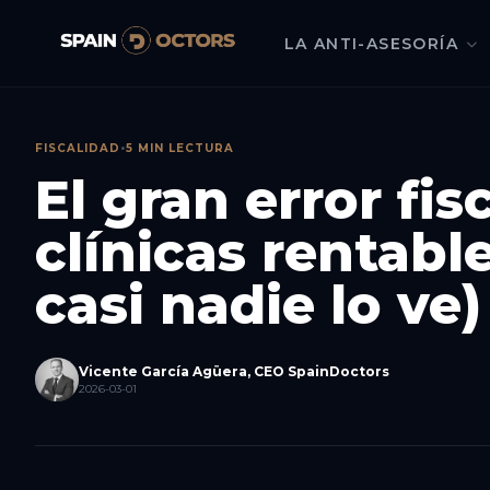
LA ANTI-ASESORÍA
FISCALIDAD
•
5 MIN LECTURA
El gran error fis
clínicas rentabl
casi nadie lo ve)
Vicente García Agüera, CEO SpainDoctors
2026-03-01