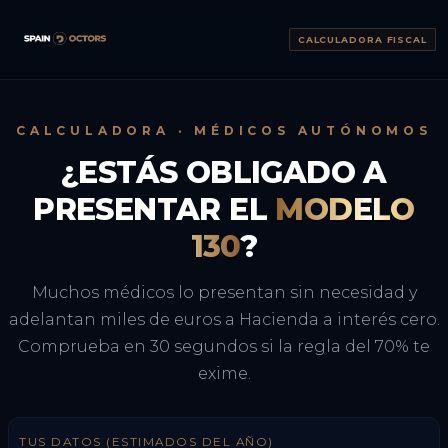
CALCULADORA FISCAL
CALCULADORA · MÉDICOS AUTÓNOMOS
¿ESTÁS OBLIGADO A
PRESENTAR EL
MODELO
130
?
Muchos médicos lo presentan sin necesidad y
adelantan miles de euros a Hacienda a interés cero.
Comprueba en 30 segundos si la regla del 70% te
exime.
TUS DATOS (ESTIMADOS DEL AÑO)