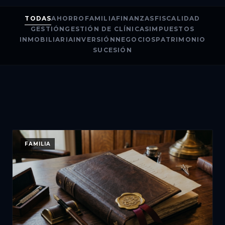
TODAS
AHORRO
FAMILIA
FINANZAS
FISCALIDAD
GESTIÓN
GESTIÓN DE CLÍNICAS
IMPUESTOS
INMOBILIARIA
INVERSIÓN
NEGOCIOS
PATRIMONIO
SUCESIÓN
FAMILIA