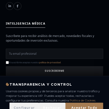
INTELIGENCIA MÉDICA
Suscríbete para recibir análisis de mercado, novedades fiscales y
oportunidades de inversión exclusivas.
Al suscribirte aceptas nuestra
política de privacidad
.
SUSCRIBIRME
TRANSPARENCIA Y CONTROL
Usamos cookies propias y de terceros para analizar nuestro tráfico y
mejorar tu experiencia VIP. Puedes aceptar todas, rechazarlas o
configurar tus preferencias. Consulta nuestra
Política de Cookies
.
© 2026 SPAINDOCTORS. TODOS LOS DERECHOS RESERVADOS.
AVISO LEGAL
PRIVACIDAD
TÉRMINOS
COOKIES
CANAL ÉTICO
Configurar
Rechazar
Aceptar Todo