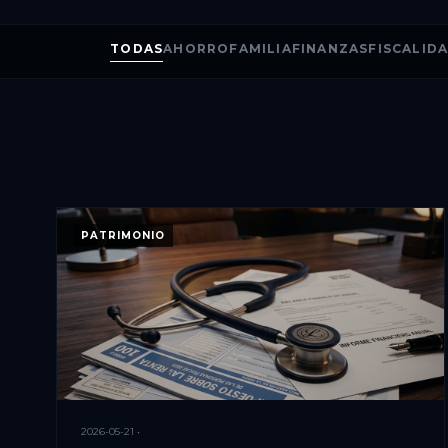
TODAS
AHORRO
FAMILIA
FINANZAS
FISCALID
PATRIMONIO
2026-05-21 •