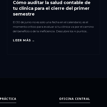
Cómo auditar la salud contable de
tu clínica para el cierre del primer
semestre
El 30 de junio no es solo una fecha en el calendario; es el
momento crítico para evaluar si tu clínica va por el camino
del beneficio o de la ineficiencia. Descubre los 4 puntos
clave de tu auditoría semestral.
LEER MÁS →
 PRÁCTICA
OFICINA CENTRAL